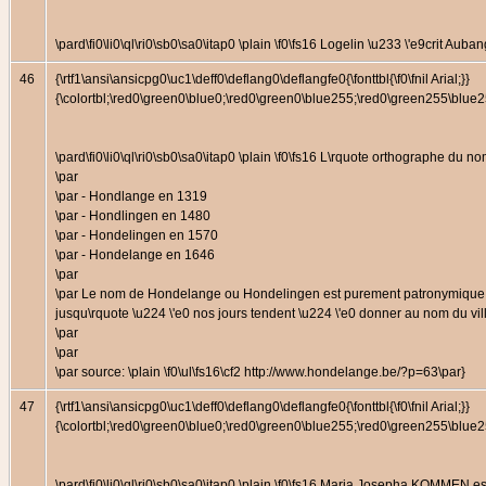
\pard\fi0\li0\ql\ri0\sb0\sa0\itap0 \plain \f0\fs16 Logelin \u233 \'e9crit Auba
46
{\rtf1\ansi\ansicpg0\uc1\deff0\deflang0\deflangfe0{\fonttbl{\f0\fnil Arial;}}
{\colortbl;\red0\green0\blue0;\red0\green0\blue255;\red0\green255\bl
\pard\fi0\li0\ql\ri0\sb0\sa0\itap0 \plain \f0\fs16 L\rquote orthographe d
\par
\par - Hondlange en 1319
\par - Hondlingen en 1480
\par - Hondelingen en 1570
\par - Hondelange en 1646
\par
\par Le nom de Hondelange ou Hondelingen est purement patronymique et p
jusqu\rquote \u224 \'e0 nos jours tendent \u224 \'e0 donner au nom du vi
\par
\par
\par source: \plain \f0\ul\fs16\cf2 http://www.hondelange.be/?p=63\par}
47
{\rtf1\ansi\ansicpg0\uc1\deff0\deflang0\deflangfe0{\fonttbl{\f0\fnil Arial;}}
{\colortbl;\red0\green0\blue0;\red0\green0\blue255;\red0\green255\bl
\pard\fi0\li0\ql\ri0\sb0\sa0\itap0 \plain \f0\fs16 Maria Josepha KOMMEN 