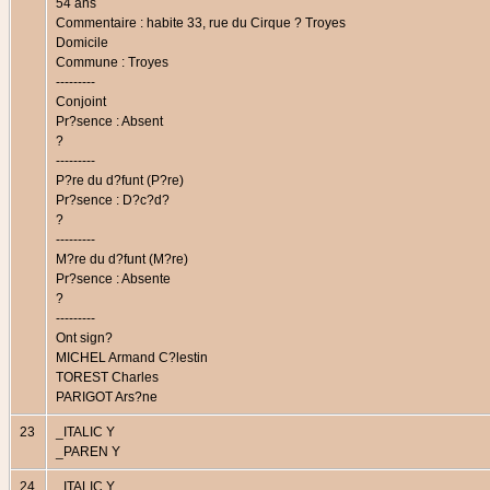
54 ans
Commentaire : habite 33, rue du Cirque ? Troyes
Domicile
Commune : Troyes
---------
Conjoint
Pr?sence : Absent
?
---------
P?re du d?funt (P?re)
Pr?sence : D?c?d?
?
---------
M?re du d?funt (M?re)
Pr?sence : Absente
?
---------
Ont sign?
MICHEL Armand C?lestin
TOREST Charles
PARIGOT Ars?ne
23
_ITALIC Y
_PAREN Y
24
_ITALIC Y