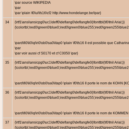
\par source WIKIPEDIA
\par
\par \plain \f0\ul\fs16\cf2 http://www.hondelange.be/\par}
34
{\rtf1\ansi\ansicpg0\uc1\deff0\deflang0\deflangfe0{\fonttbl{\f0\fnil Arial;}}
{\colortbl;\red0\green0\blue0;\red0\green0\blue255;\red0\green255\bl
\pard\fi0\li0\ql\ri0\sb0\sa0\itap0 \plain \f0\fs16 Il est possible q
\par
\par voir aussi cf S0170 et cf C0050 \par}
35
{\rtf1\ansi\ansicpg0\uc1\deff0\deflang0\deflangfe0{\fonttbl{\f0\fnil Arial;}}
{\colortbl;\red0\green0\blue0;\red0\green0\blue255;\red0\green255\bl
\pard\fi0\li0\ql\ri0\sb0\sa0\itap0 \plain \f0\fs16 Il porte le nom de KOH
36
{\rtf1\ansi\ansicpg0\uc1\deff0\deflang0\deflangfe0{\fonttbl{\f0\fnil Arial;}}
{\colortbl;\red0\green0\blue0;\red0\green0\blue255;\red0\green255\bl
\pard\fi0\li0\ql\ri0\sb0\sa0\itap0 \plain \f0\fs16 Il porte le nom de KO
37
{\rtf1\ansi\ansicpg0\uc1\deff0\deflang0\deflangfe0{\fonttbl{\f0\fnil Arial;}}
{\colortbl;\red0\green0\blue0;\red0\green0\blue255;\red0\green255\bl