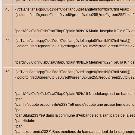
48
{\rtf1\ansi\ansicpg0\uc1\deff0\deflang0\deflangfe0{\fonttbl{\f0\fnil Arial;}}
{\colortbl;\red0\green0\blue0;\red0\green0\blue255;\red0\green255\bl
\pard\fi0\li0\ql\ri0\sb0\sa0\itap0 \plain \f0\fs16 Maria Josepha KOMMEN 
49
{\rtf1\ansi\ansicpg0\uc1\deff0\deflang0\deflangfe0{\fonttbl{\f0\fnil Arial;}}
{\colortbl;\red0\green0\blue0;\red0\green0\blue255;\red0\green255\bl
\pard\fi0\li0\ql\ri0\sb0\sa0\itap0 \plain \f0\fs16 Meunier \u224 \'e0 la Kin
50
{\rtf1\ansi\ansicpg0\uc1\deff0\deflang0\deflangfe0{\fonttbl{\f0\fnil Arial;}}
{\colortbl;\red0\green0\blue0;\red0\green0\blue255;\red0\green255\bl
\pard\fi0\li0\ql\ri0\sb0\sa0\itap0 \plain \f0\fs16 Noedelange est un ha
\par
\par Il n\rquote est constitu\u233 \'e9 que d\rquote une grosse ferme au f
\par
\par Situ\u233 \'e9 dans la commune d'Aubange et faisant partie de la sec
\par Histoire
\par
\par Les premi\u232 \'e8res mentions du hameau parlent de la seigneur