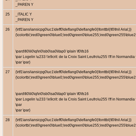
_PAREN Y
25
_ITALIC Y
_PAREN Y
26
{\rtf1\ansi\ansicpg0\uc1\deff0\deflang0\deflangfe0{\fonttbl{\f0\fnil Arial;}}
{\colortbl;\red0\green0\blue0;\red0\green0\blue255;\red0\green255\bl
\pard\fi0\li0\ql\ri0\sb0\sa0\itap0 \plain \f0\fs16
\par Logelin \u233 \'e9crit: de la Croix Saint Leufro\u255 \'ff in Normandi
\par \par}
27
{\rtf1\ansi\ansicpg0\uc1\deff0\deflang0\deflangfe0{\fonttbl{\f0\fnil Arial;}}
{\colortbl;\red0\green0\blue0;\red0\green0\blue255;\red0\green255\bl
\pard\fi0\li0\ql\ri0\sb0\sa0\itap0 \plain \f0\fs16
\par Logelin \u233 \'e9crit: de la Crois Saint Leufro\u255 \'ff in Normandi
\par
\par \par}
28
{\rtf1\ansi\ansicpg0\uc1\deff0\deflang0\deflangfe0{\fonttbl{\f0\fnil Arial;}}
{\colortbl;\red0\green0\blue0;\red0\green0\blue255;\red0\green255\bl