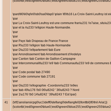
{\colortbl;\red0\green0\blue0;\red0\green0\blue255;\red0\green255\bl
\pard\fi0\li0\ql\ri0\sb0\sa0\itap0 \plain \f0\fs16 La Croix-Saint-Leufr
\par
\par La Croix-Saint-Leufroy est une commune fran\u231 \'e7aise, situ\u23
\par et la r\u233 \'e9gion Haute-Normandie.
\par
\par
\par Pays \tab Drapeau de France France
\par R\u233 \'e9gion \tab Haute-Normandie
\par D\u233 \'e9partement \tab Eure
\par Arrondissement \tab Arrondissement d'Andelys
\par Canton \tab Canton de Gaillon-Campagne
\par Intercommunalit\u233 \'e9 \tab Communaut\u233 \'e9 de communes
\par
\par Code postal \tab 27490
\par Code commune \tab 27191
\par
\par G\u233 \'e9ographie -Coordonn\u233 \'e9es
\par \tab 49\u176 \'b0 06\u8242 ' 36\u8243 ? Nord
\par 1\u176 \'b0 14\u8242 ' 39\u8243 ? Est \par}
41
{\rtf1\ansi\ansicpg0\uc1\deff0\deflang0\deflangfe0{\fonttbl{\f0\fnil Arial;}}
{\colortbl;\red0\green0\blue0;\red0\green0\blue255;\red0\green255\bl