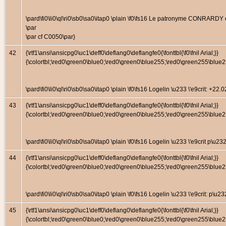
\pard\fi0\li0\ql\ri0\sb0\sa0\itap0 \plain \f0\fs16 Le patronyme CONRA
\par
\par cf C0050\par}
42
{\rtf1\ansi\ansicpg0\uc1\deff0\deflang0\deflangfe0{\fonttbl{\f0\fnil Arial;}}
{\colortbl;\red0\green0\blue0;\red0\green0\blue255;\red0\green255\bl
\pard\fi0\li0\ql\ri0\sb0\sa0\itap0 \plain \f0\fs16 Logelin \u233 \'e9cr
43
{\rtf1\ansi\ansicpg0\uc1\deff0\deflang0\deflangfe0{\fonttbl{\f0\fnil Arial;}}
{\colortbl;\red0\green0\blue0;\red0\green0\blue255;\red0\green255\bl
\pard\fi0\li0\ql\ri0\sb0\sa0\itap0 \plain \f0\fs16 Logelin \u233 \'e9crit p
44
{\rtf1\ansi\ansicpg0\uc1\deff0\deflang0\deflangfe0{\fonttbl{\f0\fnil Arial;}}
{\colortbl;\red0\green0\blue0;\red0\green0\blue255;\red0\green255\bl
\pard\fi0\li0\ql\ri0\sb0\sa0\itap0 \plain \f0\fs16 Logelin \u233 \'e9crit
45
{\rtf1\ansi\ansicpg0\uc1\deff0\deflang0\deflangfe0{\fonttbl{\f0\fnil Arial;}}
{\colortbl;\red0\green0\blue0;\red0\green0\blue255;\red0\green255\bl