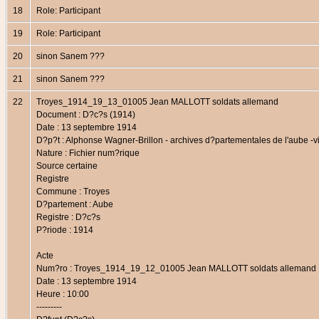
18
Role: Participant
19
Role: Participant
20
sinon Sanem ???
21
sinon Sanem ???
22
Troyes_1914_19_13_01005 Jean MALLOTT soldats allemand
Document : D?c?s (1914)
Date : 13 septembre 1914
D?p?t : Alphonse Wagner-Brillon - archives d?partementales de l'aube -vi
Nature : Fichier num?rique
Source certaine
Registre
Commune : Troyes
D?partement : Aube
Registre : D?c?s
P?riode : 1914
Acte
Num?ro : Troyes_1914_19_12_01005 Jean MALLOTT soldats allemand
Date : 13 septembre 1914
Heure : 10:00
---------