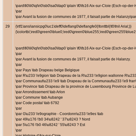
\pard\fi0\li0\ql\ri0\sb0\sa0\itap0 \plain \f0\fs16 Aix-sur-Cloie (Esch-o
\par
\par Avant la fusion de communes de 1977, il faisait partie de Halanzy\pa
29
{\rtf1\ansi\ansicpg0\uc1\deff0\deflang0\deflangfe0{\fonttbl{\f0\fnil Arial;}}
{\colortbl;\red0\green0\blue0;\red0\green0\blue255;\red0\green255\bl
\pard\fi0\li0\ql\ri0\sb0\sa0\itap0 \plain \f0\fs16 Aix-sur-Cloie (Esch-o
\par
\par Avant la fusion de communes de 1977, il faisait partie de Halanzy.
\par
\par Pays \tab Drapeau belge Belgique
\par R\u233 \'e9gion \tab Drapeau de la R\u233 \'e9gion wallonne R\u23
\par Communaut\u233 \'e9 \tab Drapeau de la Communaut\u233 \'e9 fran\
\par Province \tab Drapeau de la province de Luxembourg Province de
\par Arrondissement \tab Arlon
\par Commune \tab Aubange
\par Code postal \tab 6792
\par
\par G\u233 \'e9ographie - Coordonn\u233 \'e9es \tab
\par 49\u176 \'b0 34\u8242 ' 37\u8243 ? Nord
\par 5\u176 \'b0 46\u8242 ' 55\u8243 ? Est
\par
\par Histoire d'Aix-sur-Cloie