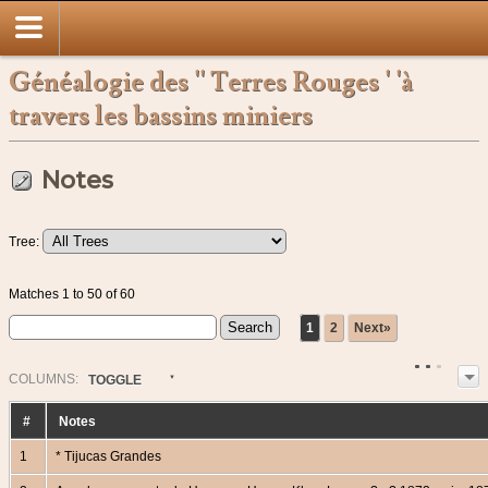
Généalogie des '' Terres Rouges ' 'à
travers les bassins miniers
Notes
Tree:
Matches 1 to 50 of 60
1
2
Next»
COL
UMN
S:
TOGGLE
#
Notes
1
* Tijucas Grandes