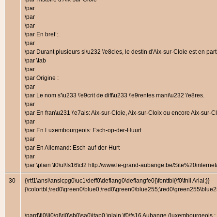
\par
\par
\par
\par En bref :.
\par
\par Durant plusieurs si\u232 \'e8cles, le destin d'Aix-sur-Cloie est en pa
\par \tab
\par
\par Origine :
\par
\par Le nom s'\u233 \'e9crit de diff\u233 \'e9rentes mani\u232 \'e8res.
\par
\par En fran\u231 \'e7ais: Aix-sur-Cloie, Aix-sur-Cloix ou encore Aix-sur-C
\par
\par En Luxembourgeois: Esch-op-der-Huurt.
\par
\par En Allemand: Esch-auf-der-Hurt
\par
\par \plain \f0\ul\fs16\cf2 http://www.le-grand-aubange.be/Site%20inte
30
{\rtf1\ansi\ansicpg0\uc1\deff0\deflang0\deflangfe0{\fonttbl{\f0\fnil Arial;}}
{\colortbl;\red0\green0\blue0;\red0\green0\blue255;\red0\green255\bl
\pard\fi0\li0\ql\ri0\sb0\sa0\itap0 \plain \f0\fs16 Aubange (luxembourgeoi