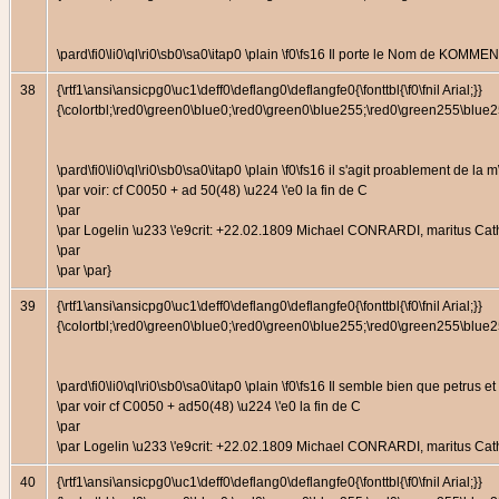
\pard\fi0\li0\ql\ri0\sb0\sa0\itap0 \plain \f0\fs16 Il porte le Nom de KO
38
{\rtf1\ansi\ansicpg0\uc1\deff0\deflang0\deflangfe0{\fonttbl{\f0\fnil Arial;}}
{\colortbl;\red0\green0\blue0;\red0\green0\blue255;\red0\green255\bl
\pard\fi0\li0\ql\ri0\sb0\sa0\itap0 \plain \f0\fs16 il s'agit proablement
\par voir: cf C0050 + ad 50(48) \u224 \'e0 la fin de C
\par
\par Logelin \u233 \'e9crit: +22.02.1809 Michael CONRARDI, maritus C
\par
\par \par}
39
{\rtf1\ansi\ansicpg0\uc1\deff0\deflang0\deflangfe0{\fonttbl{\f0\fnil Arial;}}
{\colortbl;\red0\green0\blue0;\red0\green0\blue255;\red0\green255\bl
\pard\fi0\li0\ql\ri0\sb0\sa0\itap0 \plain \f0\fs16 Il semble bien que petrus
\par voir cf C0050 + ad50(48) \u224 \'e0 la fin de C
\par
\par Logelin \u233 \'e9crit: +22.02.1809 Michael CONRARDI, maritus Ca
40
{\rtf1\ansi\ansicpg0\uc1\deff0\deflang0\deflangfe0{\fonttbl{\f0\fnil Arial;}}