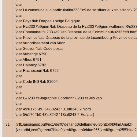
\par
\par La commune a la particularit\u233 \'e9 de se situer aux trois fronti\
\par
\par Pays \tab Drapeau belge Belgique
\par R\u233 \'e9gion \tab Drapeau de la R\u233 \'e9gion wallonne R\u23
\par Communaut\u233 \'e9 \tab Drapeau de la Communaut\u233 \'e9 fran\
\par Province \tab Drapeau de la province de Luxembourg Province de
\par Arrondissement \tab Arlon
\par Section \tab Code postal
\par Aubange 6790
\par Athus 6791
\par Halanzy 6792
\par Rachecourt \tab 6792
\par
\par Code INS \tab 81004
\par
\par
\par G\u233 \'e9ographie Coordonn\u233 \'e9es \tab
\par
\par 49\u176 \'b0 34\u8242 ' 01\u8243 ? Nord
\par 5\u176 \'b0 48\u8242 ' 18\u8243 ? Est \par}
31
{\rtf1\ansi\ansicpg0\uc1\deff0\deflang0\deflangfe0{\fonttbl{\f0\fnil Arial;}}
{\colortbl;\red0\green0\blue0;\red0\green0\blue255;\red0\green255\bl