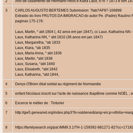
2
Ano de casamento de Hermann Hess e Klara Laux, n?o ? 1873 e sim 1
3
CARLOS AUGUSTO BERTEMES Submission: ?tab?AF97-106899
Extraido do livro FRUTOS DA IMIGRACAO do autor Pe. (Padre) Raulino R
paginas 175-176:
Laux, Martin, * abt 1804 (, 42 anos em jan 1847), cc Laux, Katharina NN
Laux, Katharina NN, * abt 1810 (36 anos em jan 1847)
Laux, Margaretha, *ab 1833
Laux, Klara, *ab 1835
Laux, Maria Anna, * abt 1836
Laux, Martin, *abt 1838
Laux, Susana, *abt 1840
Laux, Elisabeth, *abt 1842
Laux, Katharina, *abt 1844,
4
Denys O'Brien étiat soldat au régiment de Normandie
5
enfant Nicolaus inscrit sur l'acte de naissance /baptême comme NOËL 
6
Excerce le métier de : Tinturier
7
http://gw5.geneanet.org/index.php3?b=valdenei&lang=en;p=othilia+mar
8
https://familysearch.org/pal:/MM9.3.1/TH-1-159392-881271-82?cc=