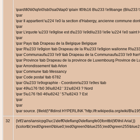
\pard\fi0\li0\ql\ri0\sb0\sa0\itap0 \plain \f0\fs16 B\u233 \'e9bange (Bi\
\par
\par Il appartient \u224 \'e0 la section d'Habergy, ancienne commune don
\par
\par L\rquote \u233 \'e9glise est d\u233 \'e9di\u233 \'e9e \u224 \'e0 saint
\par
\par Pays \tab Drapeau de la Belgique Belgique
\par R\u233 \'e9gion \tab Drapeau de la R\u233 \'e9gion wallonne R\u23
\par Communaut\u233 \'e9 \tab Drapeau de la Communaut\u233 \'e9 fran\
\par Province \tab Drapeau de la province de Luxembourg Province de
\par Arrondissement \tab Arlon
\par Commune \tab Messancy
\par Code postal \tab 6782
\par G\u233 \'e9ographie - Coordonn\u233 \'e9es \tab
\par 49\u176 \'b0 36\u8242 ' 31\u8243 ? Nord
\par 5\u176 \'b0 46\u8242 ' 57\u8243 ? Est
\par
\par
\par source. {\field{\*\fldinst HYPERLINK "http://fr.wikipedia.org/wiki/B\u1
32
{\rtf1\ansi\ansicpg0\uc1\deff0\deflang0\deflangfe0{\fonttbl{\f0\fnil Arial;}}
{\colortbl;\red0\green0\blue0;\red0\green0\blue255;\red0\green255\bl