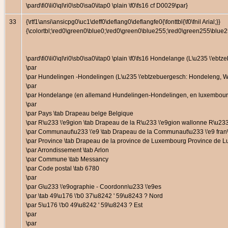
\pard\fi0\li0\ql\ri0\sb0\sa0\itap0 \plain \f0\fs16 cf D0029\par}
33
{\rtf1\ansi\ansicpg0\uc1\deff0\deflang0\deflangfe0{\fonttbl{\f0\fnil Arial;}}
{\colortbl;\red0\green0\blue0;\red0\green0\blue255;\red0\green255\bl
\pard\fi0\li0\ql\ri0\sb0\sa0\itap0 \plain \f0\fs16 Hondelange (L\u235 \
\par
\par Hundelingen -Hondelingen (L\u235 \'ebtzebuergesch: Hondeleng, Wa
\par
\par Hondelange (en allemand Hundelingen-Hondelingen, en luxembourge
\par
\par Pays \tab Drapeau belge Belgique
\par R\u233 \'e9gion \tab Drapeau de la R\u233 \'e9gion wallonne R\u23
\par Communaut\u233 \'e9 \tab Drapeau de la Communaut\u233 \'e9 fran\
\par Province \tab Drapeau de la province de Luxembourg Province de
\par Arrondissement \tab Arlon
\par Commune \tab Messancy
\par Code postal \tab 6780
\par
\par G\u233 \'e9ographie - Coordonn\u233 \'e9es
\par \tab 49\u176 \'b0 37\u8242 ' 59\u8243 ? Nord
\par 5\u176 \'b0 49\u8242 ' 59\u8243 ? Est
\par
\par