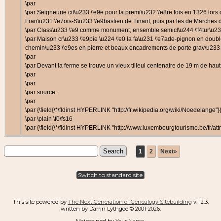
\par
\par Seigneurie cit\u233 \'e9e pour la premi\u232 \'e8re fois en 1326 lor
Fran\u231 \'e7ois-S\u233 \'e9bastien de Tinant, puis par les de Marches
\par Class\u233 \'e9 comme monument, ensemble semicl\u244 \'f4tur\u233 
\par Maison cr\u233 \'e9pie \u224 \'e0 la fa\u231 \'e7ade-pignon en double-
chemin\u233 \'e9es en pierre et beaux encadrements de porte grav\u233 \'
\par
\par Devant la ferme se trouve un vieux tilleul centenaire de 19 m de haut
\par
\par
\par source.
\par
\par {\field{\*\fldinst HYPERLINK "http://fr.wikipedia.org/wiki/Noedelange"}{\
\par \plain \f0\fs16
\par {\field{\*\fldinst HYPERLINK "http://www.luxembourgtourisme.be/fr/attr
1
2
Next»
Switch to standard site
This site powered by
The Next Generation of Genealogy Sitebuilding
v. 12.3,
written by Darrin Lythgoe © 2001-2026.