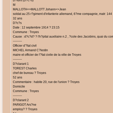
D?funt (D?c?s)
M
MALLOTH<>MALLOTT Johann<>Jean
soldat au 25 r?giment d'infanterie allemand, 6?me compagnie, matr: 144
32 ans
D?c?s
Date : 12 septembre 1914 ? 23:15
Commune : Troyes
Cause : d?c?d? ? l'h?pital auxiliaire n.2 , ?cole des Jacobins, quai du c
---------
Officier d'?tat civil
MICHEL Armand C?lestin
maire et officier de l'?tat civile de la ville de Troyes
---------
D?clarant 1
TOREST Charles
chef de bureau ? Troyes
52 ans
Commentaire : habite 20, rue de l'union ? Troyes
Domicile
Commune : Troyes
---------
D?clarant 2
PARIGOT Ars?ne
employ? ? Troyes