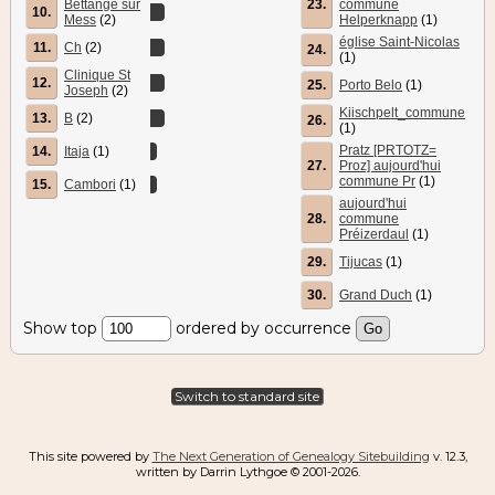
Bettange sur
23.
commune
10.
Mess
(2)
Helperknapp
(1)
église Saint-Nicolas
11.
Ch
(2)
24.
(1)
Clinique St
12.
25.
Porto Belo
(1)
Joseph
(2)
Kiischpelt_commune
13.
B
(2)
26.
(1)
Pratz [PRTOTZ=
14.
Itaja
(1)
27.
Proz] aujourd'hui
commune Pr
(1)
15.
Cambori
(1)
aujourd'hui
28.
commune
Préizerdaul
(1)
29.
Tijucas
(1)
30.
Grand Duch
(1)
Show top
ordered by occurrence
Switch to standard site
This site powered by
The Next Generation of Genealogy Sitebuilding
v. 12.3,
written by Darrin Lythgoe © 2001-2026.