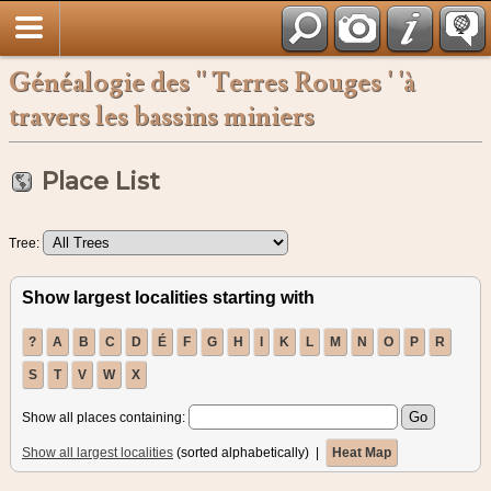
Français
Généalogie des '' Terres Rouges ' 'à
travers les bassins miniers
Place List
Tree:
Show largest localities starting with
?
A
B
C
D
É
F
G
H
I
K
L
M
N
O
P
R
S
T
V
W
X
Show all places containing:
Show all largest localities
(sorted alphabetically) |
Heat Map