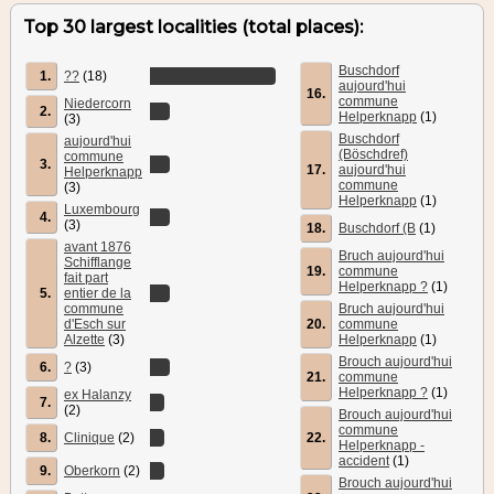
Top 30 largest localities (total places):
Buschdorf
1.
??
(18)
aujourd'hui
16.
commune
Niedercorn
2.
Helperknapp
(1)
(3)
Buschdorf
aujourd'hui
(Böschdref)
commune
3.
17.
aujourd'hui
Helperknapp
commune
(3)
Helperknapp
(1)
Luxembourg
4.
(3)
18.
Buschdorf (B
(1)
avant 1876
Bruch aujourd'hui
Schifflange
19.
commune
fait part
Helperknapp ?
(1)
5.
entier de la
commune
Bruch aujourd'hui
d'Esch sur
20.
commune
Alzette
(3)
Helperknapp
(1)
Brouch aujourd'hui
6.
?
(3)
21.
commune
Helperknapp ?
(1)
ex Halanzy
7.
(2)
Brouch aujourd'hui
commune
8.
Clinique
(2)
22.
Helperknapp -
accident
(1)
9.
Oberkorn
(2)
Brouch aujourd'hui