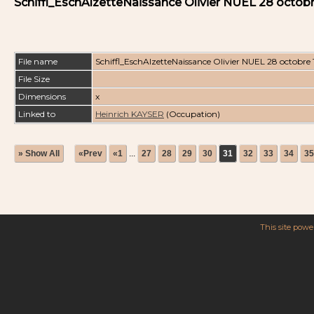
Schiffl_EschAlzetteNaissance Olivier NUEL 28 octobr
File name
Schiffl_EschAlzetteNaissance Olivier NUEL 28 octobre 
File Size
Dimensions
x
Linked to
Heinrich KAYSER
(Occupation)
» Show All
«Prev
«1
...
27
28
29
30
31
32
33
34
35
This site pow