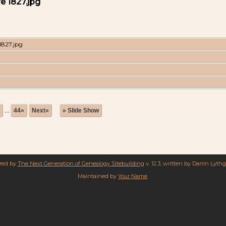
e 1827.jpg
1827.jpg
...
44»
Next»
» Slide Show
ered by
The Next Generation of Genealogy Sitebuilding
v. 12.3, written by Darrin Lyth
Maintained by
Your Name
.