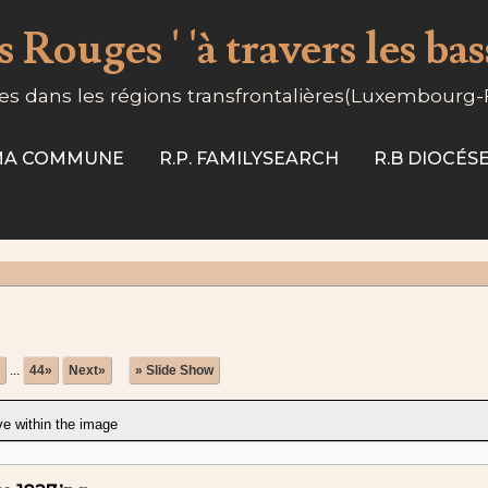
 Rouges ' 'à travers les ba
s dans les régions transfrontalières(Luxembourg
-MA COMMUNE
R.P. FAMILYSEARCH
R.B DIOCÉ
...
44»
Next»
» Slide Show