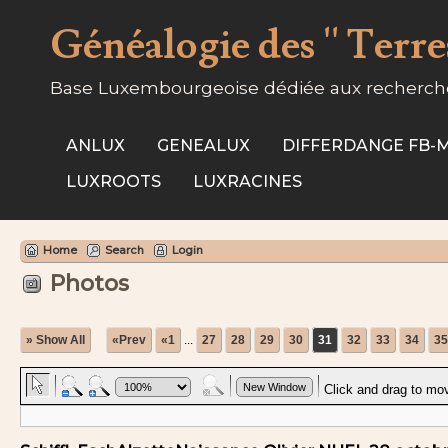
Généalogie des '' Terres
Base Luxembourgeoise dédiée aux recherche
ANLUX
GENEALUX
DIFFERDANGE FB
LUXROOTS
LUXRACINES
Home
Search
Login
Photos
» Show All
«Prev
«1
...
27
28
29
30
31
32
33
34
35