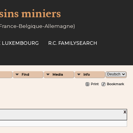
ssins miniers
-France-Belgique-Allemagne)
SE LUXEMBOURG
R.C. FAMILYSEARCH
Find
Media
Info
Print
Bookmark