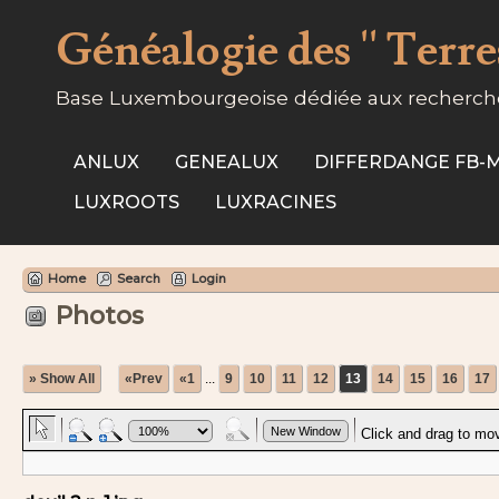
Généalogie des '' Terres
Base Luxembourgeoise dédiée aux recherche
ANLUX
GENEALUX
DIFFERDANGE FB
LUXROOTS
LUXRACINES
Home
Search
Login
Photos
» Show All
«Prev
«1
...
9
10
11
12
13
14
15
16
17