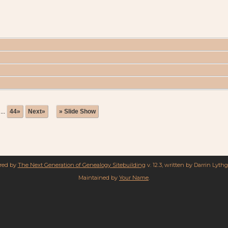
...
44»
Next»
» Slide Show
ered by
The Next Generation of Genealogy Sitebuilding
v. 12.3, written by Darrin Lyth
Maintained by
Your Name
.