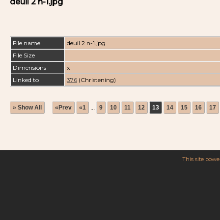
deuil 2 n-1.jpg
File name
deuil 2 n-1.jpg
File Size
Dimensions
x
Linked to
376
(Christening)
» Show All
«Prev
«1
...
9
10
11
12
13
14
15
16
17
This site pow