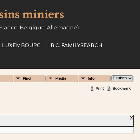
ssins miniers
-France-Belgique-Allemagne)
SE LUXEMBOURG
R.C. FAMILYSEARCH
Find
Media
Info
Print
Bookmark