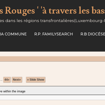
 Rouges ' 'à travers les ba
s dans les régions transfrontalières(Luxembourg
-MA COMMUNE
R.P. FAMILYSEARCH
R.B DIOCÉ
...
44»
Next»
» Slide Show