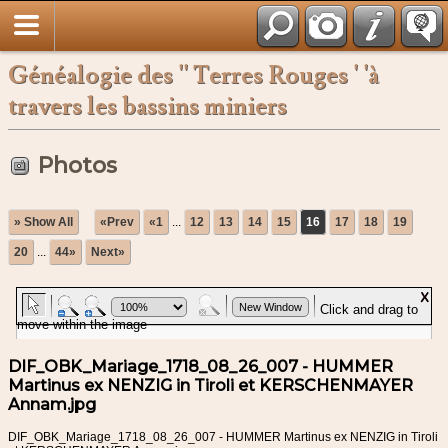
Français
Généalogie des '' Terres Rouges ' 'à
travers les bassins miniers
Photos
» Show All
«Prev
«1
...
12
13
14
15
16
17
18
19
20
...
44»
Next»
DIF_OBK_Mariage_1718_08_26_007 - HUMMER
Martinus ex NENZIG in Tiroli et KERSCHENMAYER
Annam.jpg
DIF_OBK_Mariage_1718_08_26_007 - HUMMER Martinus ex NENZIG in Tiroli