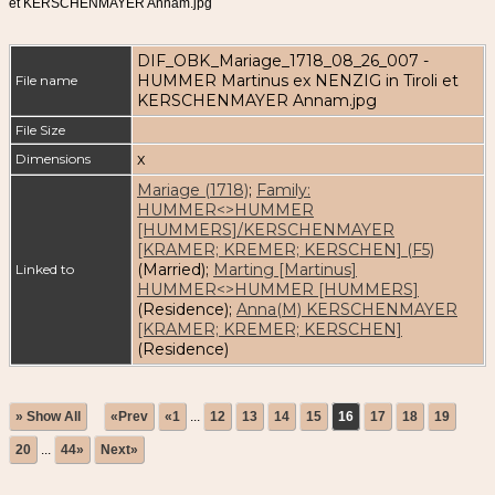
et KERSCHENMAYER Annam.jpg
DIF_OBK_Mariage_1718_08_26_007 -
HUMMER Martinus ex NENZIG in Tiroli et
File name
KERSCHENMAYER Annam.jpg
File Size
x
Dimensions
Mariage (1718)
;
Family:
HUMMER<>HUMMER
[HUMMERS]/KERSCHENMAYER
[KRAMER; KREMER; KERSCHEN] (F5)
(Married);
Marting [Martinus]
Linked to
HUMMER<>HUMMER [HUMMERS]
(Residence);
Anna(M) KERSCHENMAYER
[KRAMER; KREMER; KERSCHEN]
(Residence)
» Show All
«Prev
«1
...
12
13
14
15
16
17
18
19
20
...
44»
Next»